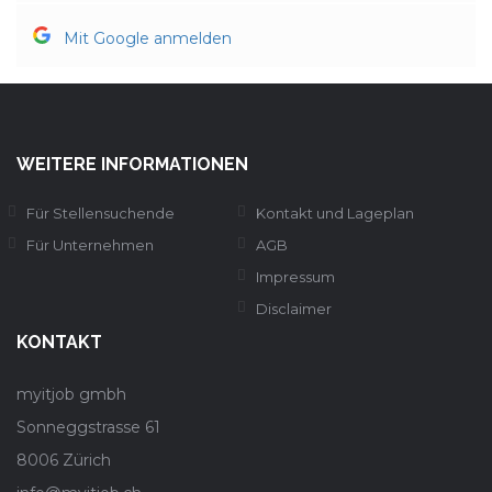
Mit Google anmelden
WEITERE INFORMATIONEN
Für Stellensuchende
Kontakt und Lageplan
Für Unternehmen
AGB
Impressum
Disclaimer
KONTAKT
myitjob gmbh
Sonneggstrasse 61
8006 Zürich