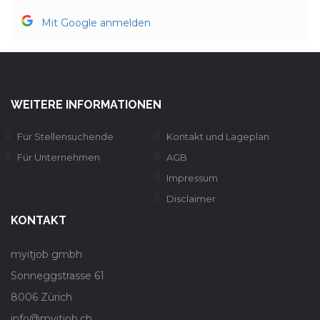
Mit Google anmelden
WEITERE INFORMATIONEN
Für Stellensuchende
Kontakt und Lageplan
Für Unternehmen
AGB
Impressum
Disclaimer
KONTAKT
myitjob gmbh
Sonneggstrasse 61
8006 Zürich
info@myitjob.ch